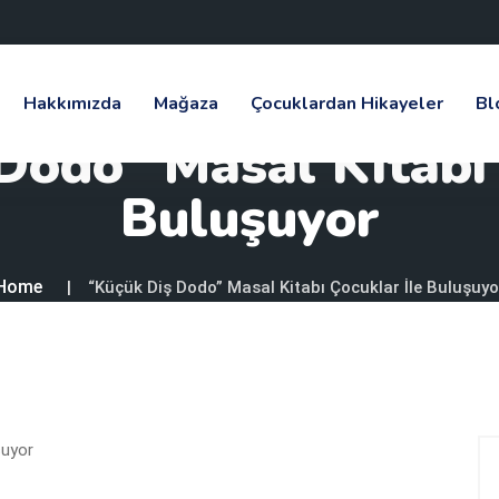
Hakkımızda
Mağaza
Çocuklardan Hikayeler
Bl
Dodo” Masal Kitabı 
Buluşuyor
Home
“Küçük Diş Dodo” Masal Kitabı Çocuklar İle Buluşuyo