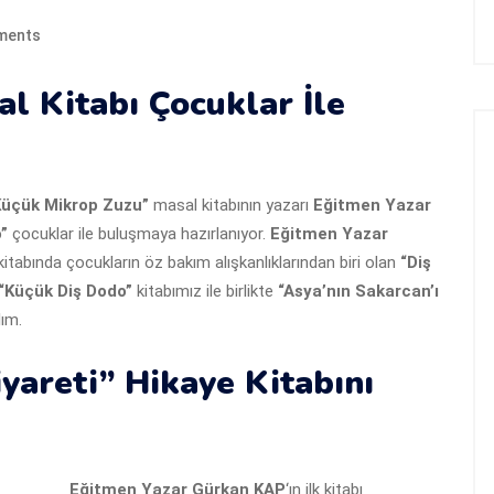
ments
l Kitabı Çocuklar İle
Küçük Mikrop Zuzu”
masal kitabının yazarı
Eğitmen Yazar
”
çocuklar ile buluşmaya hazırlanıyor.
Eğitmen Yazar
itabında çocukların öz bakım alışkanlıklarından biri olan
“Diş
“Küçük Diş Dodo”
kitabımız ile birlikte
“Asya’nın Sakarcan’ı
lım.
iyareti” Hikaye Kitabını
Eğitmen Yazar Gürkan KAP
‘ın ilk kitabı