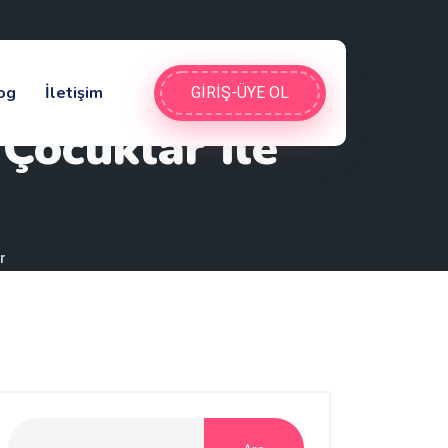
og
İletişim
GIRIŞ-ÜYE OL
Çocuklar İle
r