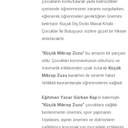
çocukların korkutularak yada belirsizlikler
içerisinde öğrenmesinin zararını vurgularken,
eğlenerek öğrenmeleri gerektiğinin önemini
belirtiyor. Küçük Diş Dodo Masal Kitabı
Çocuklar İle Buluşuyor sizlere güzel bir hikaye
anlatacaktır.
“Küçük Mikrop Zuzu”
bu amacın bir parçası
oldu. Çocukları koronavirüsün ürkütücü ve
travmatik etkilerinden uzak tutarak
Küçük
Mikrop Zuzu
karakteri ile sevimli fakat
tehlikeli kavramlarıyla öğrenmelerini sağladı.
Eğitmen Yazar Gürkan Kap
‘ın kalemiyle
“Küçük Mikrop Zuzu”
çocuklara sağlıklı
beslenmenin önemini, spor yapmanın
faydasını, aşının önemini ve doktorların
sağlığımızı korumak için mücadele ettiklerini