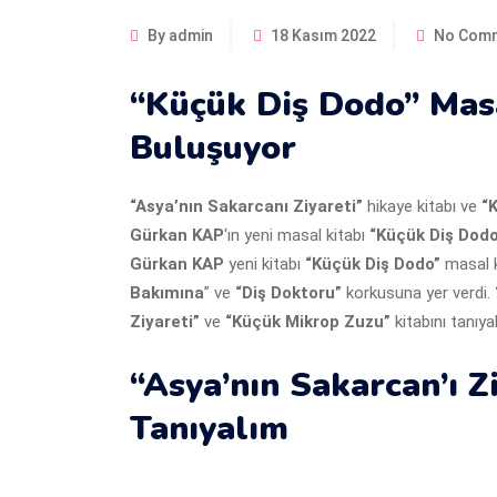
By admin
18 Kasım 2022
No Com
“Küçük Diş Dodo” Masa
Buluşuyor
“Asya’nın Sakarcanı Ziyareti”
hikaye kitabı ve
“
Gürkan KAP
‘ın yeni masal kitabı
“Küçük Diş Dodo
Gürkan KAP
yeni kitabı
“Küçük Diş Dodo”
masal k
Bakımına
” ve
“Diş Doktoru”
korkusuna yer verdi.
Ziyareti”
ve
“Küçük Mikrop Zuzu”
kitabını tanıya
“Asya’nın Sakarcan’ı Z
Tanıyalım