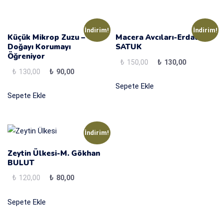
₺150,00.
₺100,00.
İndirim!
İndirim!
Küçük Mikrop Zuzu –
Macera Avcıları-Erdal
Doğayı Korumayı
SATUK
Öğreniyor
₺
150,00
Original
₺
130,00
Current
₺
130,00
Original
₺
90,00
Current
price
price
price
price
Sepete Ekle
was:
is:
Sepete Ekle
was:
is:
₺150,00.
₺130,00.
₺130,00.
₺90,00.
İndirim!
Zeytin Ülkesi-M. Gökhan
BULUT
₺
120,00
Original
₺
80,00
Current
price
price
Sepete Ekle
was:
is:
₺120,00.
₺80,00.