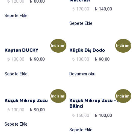
₺
120,00
Original
₺
80,00
Current
price
price
₺
170,00
Original
₺
140,00
Current
Sepete Ekle
was:
is:
price
price
Sepete Ekle
₺120,00.
₺80,00.
was:
is:
₺170,00.
₺140,00.
İndirim!
İndirim!
Kaptan DUCKY
Küçük Diş Dodo
₺
130,00
Original
₺
90,00
Current
₺
130,00
Original
₺
90,00
Current
price
price
price
price
Sepete Ekle
Devamını oku
was:
is:
was:
is:
₺130,00.
₺90,00.
₺130,00.
₺90,00.
İndirim!
İndirim!
Küçük Mikrop Zuzu
Küçük Mikrop Zuzu – Afet
Bilinci
₺
130,00
Original
₺
90,00
Current
₺
150,00
Original
₺
100,00
Current
price
price
price
price
Sepete Ekle
was:
is:
Sepete Ekle
was:
is:
₺130,00.
₺90,00.