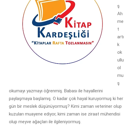
ş
Ah
me
t
artı
k
ok
ullu
ol
mu
ş
okumayı yazmayı öğrenmiş. Babası ile hayallerini
paylaşmaya başlamış. O kadar çok hayal kuruyormuş ki her
gün bir meslek düşünüyormuş? Kimi zaman veteriner olup
kuzuları muayene ediyor, kimi zaman ise ziraat mühendisi
olup meyve ağaçları ile ilgileniyormuş.