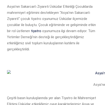
Asya’nın Sakarcan’ı Ziyareti Üsküdar Etkinliği Çocuklarda
mahremiyet eğitimini destekleyen “Asya’nın Sakarcan’ı
Ziyareti” çocuk tiyatro oyunumuz Üsküdar ilçemizde
çocuklar ile buluştu. Çocuk eğitiminde ve gelişiminde etkin
bir rol üstlenen
tiyatro
oyunumuza ilgi devam ediyor. Tüm
Yetimler Derneği’nin desteği ile gerçekleştirdiğimiz
etkinliğimiz sivil toplum kuruluşlarının katılımı ile
gerçekleştirildi.
Asya’nı
Çeşitli basın kuruluşlarında yer alan Tiyatro ile Mahremiyet
Eğitimi Üsküdar etkinliğimiz oyun karakterlerimiz Asya ve