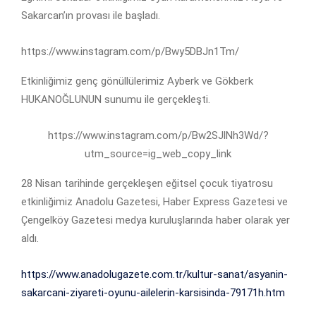
Sakarcan’ın provası ile başladı.
https://www.instagram.com/p/Bwy5DBJn1Tm/
Etkinliğimiz genç gönüllülerimiz Ayberk ve Gökberk
HUKANOĞLUNUN sunumu ile gerçekleşti.
https://www.instagram.com/p/Bw2SJlNh3Wd/?
utm_source=ig_web_copy_link
28 Nisan tarihinde gerçekleşen eğitsel çocuk tiyatrosu
etkinliğimiz Anadolu Gazetesi, Haber Express Gazetesi ve
Çengelköy Gazetesi medya kuruluşlarında haber olarak yer
aldı.
https://www.anadolugazete.com.tr/kultur-sanat/asyanin-
sakarcani-ziyareti-oyunu-ailelerin-karsisinda-79171h.htm