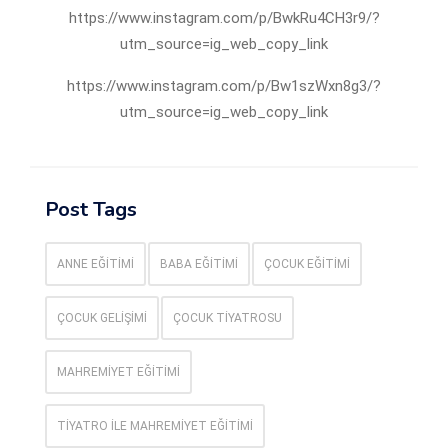
https://www.instagram.com/p/BwkRu4CH3r9/?
utm_source=ig_web_copy_link
https://www.instagram.com/p/Bw1szWxn8g3/?
utm_source=ig_web_copy_link
Post Tags
ANNE EĞITIMI
BABA EĞITIMI
ÇOCUK EĞITIMI
ÇOCUK GELIŞIMI
ÇOCUK TIYATROSU
MAHREMIYET EĞITIMI
TIYATRO ILE MAHREMIYET EĞITIMI