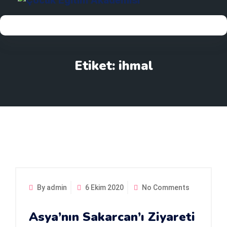
Etiket:
ihmal
By admin
6 Ekim 2020
No Comments
Asya’nın Sakarcan’ı Ziyareti