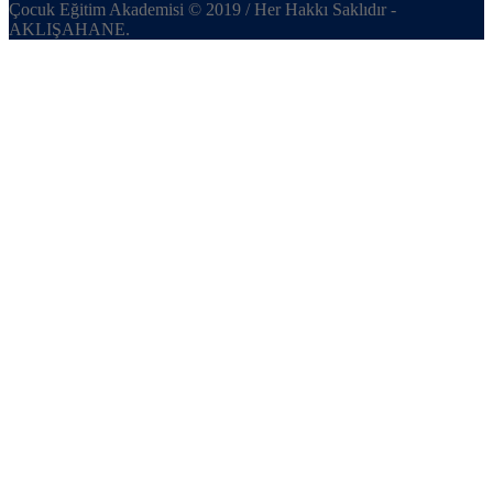
Çocuk Eğitim Akademisi © 2019 / Her Hakkı Saklıdır -
AKLIŞAHANE.