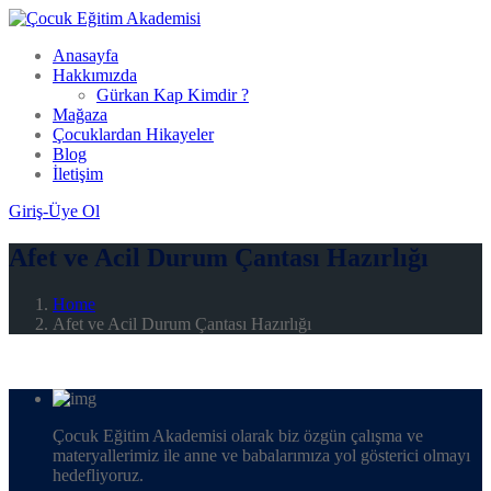
Anasayfa
Hakkımızda
Gürkan Kap Kimdir ?
Mağaza
Çocuklardan Hikayeler
Blog
İletişim
Giriş-Üye Ol
Afet ve Acil Durum Çantası Hazırlığı
Home
Afet ve Acil Durum Çantası Hazırlığı
Çocuk Eğitim Akademisi olarak biz özgün çalışma ve
materyallerimiz ile anne ve babalarımıza yol gösterici olmayı
hedefliyoruz.