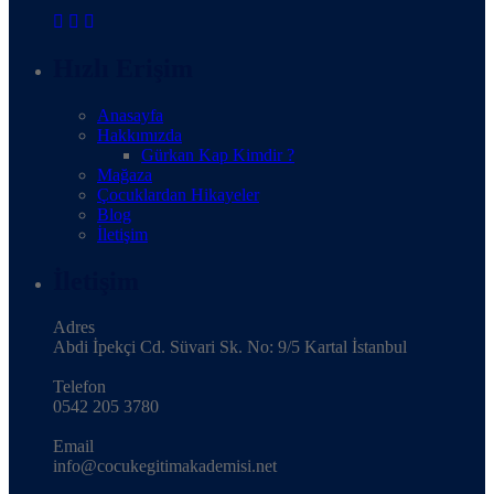
Hızlı Erişim
Anasayfa
Hakkımızda
Gürkan Kap Kimdir ?
Mağaza
Çocuklardan Hikayeler
Blog
İletişim
İletişim
Adres
Abdi İpekçi Cd. Süvari Sk. No: 9/5 Kartal İstanbul
Telefon
0542 205 3780
Email
info@cocukegitimakademisi.net